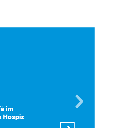
é im
s Hospiz